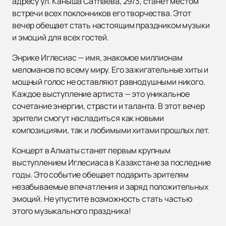
адресу ул. Каныша Сатпаева, 29/3, станет местом
встречи всех поклонников его творчества. Этот
вечер обещает стать настоящим праздником музыки
и эмоций для всех гостей.
Энрике Иглесиас — имя, знакомое миллионам
меломанов по всему миру. Его зажигательные хиты и
мощный голос не оставляют равнодушными никого.
Каждое выступление артиста — это уникальное
сочетание энергии, страсти и таланта. В этот вечер
зрители смогут насладиться как новыми
композициями, так и любимыми хитами прошлых лет.
Концерт в Алматы станет первым крупным
выступлением Иглесиаса в Казахстане за последние
годы. Это событие обещает подарить зрителям
незабываемые впечатления и заряд положительных
эмоций. Не упустите возможность стать частью
этого музыкального праздника!